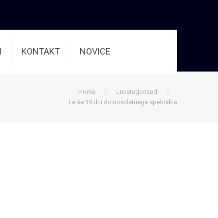
I
KONTAKT
NOVICE
Home
Uncategorized
Le še 19 dni do novoletnega spektakla