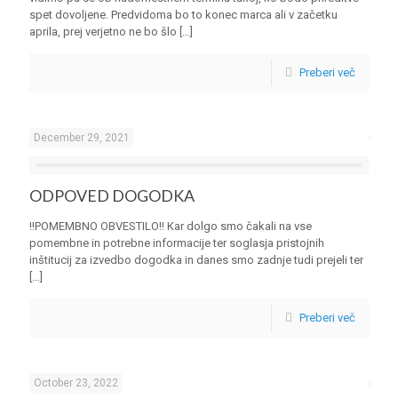
spet dovoljene. Predvidoma bo to konec marca ali v začetku
aprila, prej verjetno ne bo šlo
[…]
Preberi več
December 29, 2021
ODPOVED DOGODKA
!!POMEMBNO OBVESTILO!! Kar dolgo smo čakali na vse
pomembne in potrebne informacije ter soglasja pristojnih
inštitucij za izvedbo dogodka in danes smo zadnje tudi prejeli ter
[…]
Preberi več
October 23, 2022