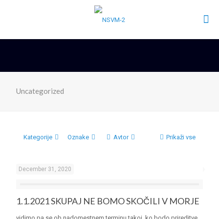
Uncategorized
Kategorije
Oznake
Avtor
Prikaži vse
December 31, 2020
1.1.2021 SKUPAJ NE BOMO SKOČILI V MORJE
vidimo pa se ob nadomestnem terminu takoj, ko bodo prireditve