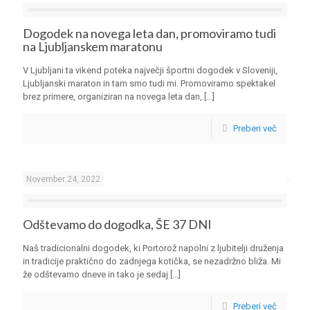
Dogodek na novega leta dan, promoviramo tudi
na Ljubljanskem maratonu
V Ljubljani ta vikend poteka največji športni dogodek v Sloveniji,
Ljubljanski maraton in tam smo tudi mi. Promoviramo spektakel
brez primere, organiziran na novega leta dan,
[…]
Preberi več
November 24, 2022
Odštevamo do dogodka, ŠE 37 DNI
Naš tradicionalni dogodek, ki Portorož napolni z ljubitelji druženja
in tradicije praktično do zadnjega kotička, se nezadržno bliža. Mi
že odštevamo dneve in tako je sedaj
[…]
Preberi več