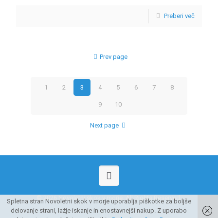
Preberi več
Prev page
1
2
3
4
5
6
7
8
9
10
Next page
© 2026 Novoletni skok v morje. All Rights Reserved.
Spletna stran Novoletni skok v morje uporablja piškotke za boljše
delovanje strani, lažje iskanje in enostavnejši nakup. Z uporabo