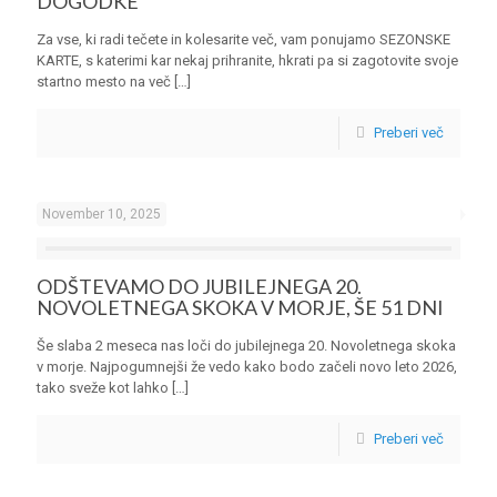
DOGODKE
Za vse, ki radi tečete in kolesarite več, vam ponujamo SEZONSKE
KARTE, s katerimi kar nekaj prihranite, hkrati pa si zagotovite svoje
startno mesto na več
[…]
Preberi več
November 10, 2025
ODŠTEVAMO DO JUBILEJNEGA 20.
NOVOLETNEGA SKOKA V MORJE, ŠE 51 DNI
Še slaba 2 meseca nas loči do jubilejnega 20. Novoletnega skoka
v morje. Najpogumnejši že vedo kako bodo začeli novo leto 2026,
tako sveže kot lahko
[…]
Preberi več