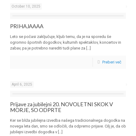
October 10, 2025
PRIHAJAAAA
Leto se počasi zaključuje, kljub temu, da je na sporedu še
ogromno športnih dogodkov, kulturnih spektaklov, koncertov in
zabav, pa je potrebno narediti tudi plane za
[…]
Preberi več
April 6, 2025
Prijave za jubilejni 20. NOVOLETNI SKOK V
MORJE, SO ODPRTE
Ker se bliža jubilejna izvedba našega tradicionalnega dogodka na
novega leta dan, smo se odločili, da odpremo prijave. Cilj je, da ob
jubilejni izvedbi dogodka v
[…]