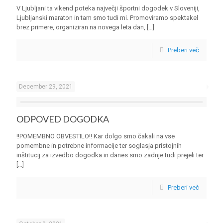
V Ljubljani ta vikend poteka največji športni dogodek v Sloveniji,
Ljubljanski maraton in tam smo tudi mi. Promoviramo spektakel
brez primere, organiziran na novega leta dan,
[…]
Preberi več
December 29, 2021
ODPOVED DOGODKA
!!POMEMBNO OBVESTILO!! Kar dolgo smo čakali na vse
pomembne in potrebne informacije ter soglasja pristojnih
inštitucij za izvedbo dogodka in danes smo zadnje tudi prejeli ter
[…]
Preberi več